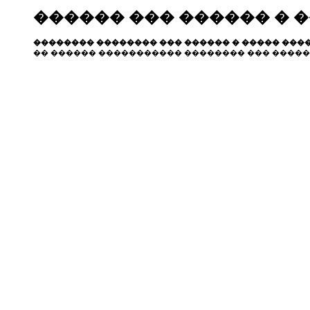
������ ��� ������ � 
�������� �������� ��� ������ � ����� ����
�� ������ ����������� �������� ��� �����