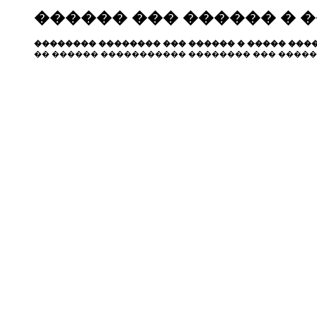
������ ��� ������ � 
�������� �������� ��� ������ � ����� ����
�� ������ ����������� �������� ��� �����